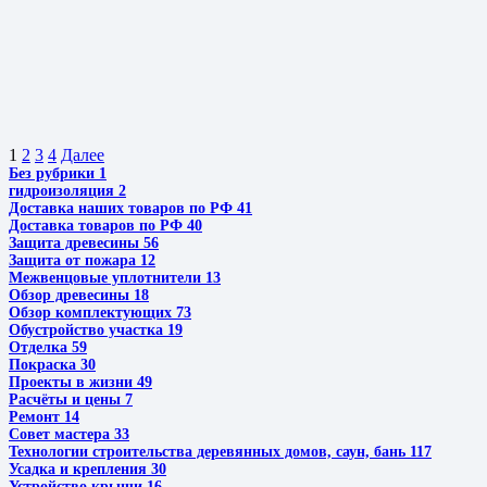
1
2
3
4
Далее
Без рубрики
1
гидроизоляция
2
Доставка наших товаров по РФ
41
Доставка товаров по РФ
40
Защита древесины
56
Защита от пожара
12
Межвенцовые уплотнители
13
Обзор древесины
18
Обзор комплектующих
73
Обустройство участка
19
Отделка
59
Покраска
30
Проекты в жизни
49
Расчёты и цены
7
Ремонт
14
Совет мастера
33
Технологии строительства деревянных домов, саун, бань
117
Усадка и крепления
30
Устройство крыши
16