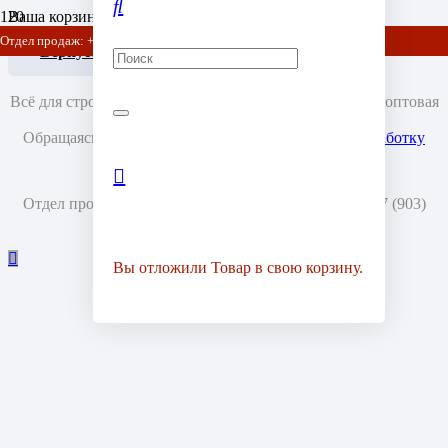
Ваша корзина пока пуста.
Отдел продаж: +7 (903) 778-01-07 / +7 (905) 752-77-20
Вернуться в магазин
Всё для стройки, ремонта и обустройства © Рознично-оптовая
база «Зимний Дом», 2008-2026.
Обращаясь в наш магазин, вы даете согласие на
обработку
ваших персональных данных.
Отдел продаж и консультаций: +7 (495) 971-57-20,
+7 (903)
778-01-07
Вы отложили
Товар
в свою корзину.