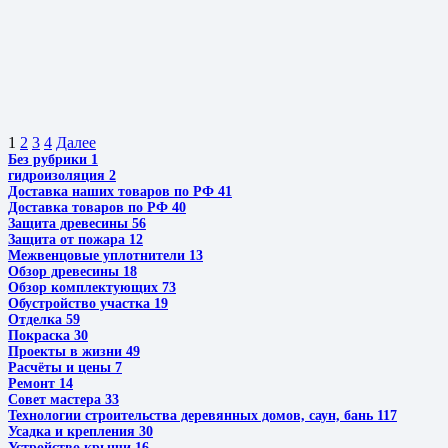
1
2
3
4
Далее
Без рубрики
1
гидроизоляция
2
Доставка наших товаров по РФ
41
Доставка товаров по РФ
40
Защита древесины
56
Защита от пожара
12
Межвенцовые уплотнители
13
Обзор древесины
18
Обзор комплектующих
73
Обустройство участка
19
Отделка
59
Покраска
30
Проекты в жизни
49
Расчёты и цены
7
Ремонт
14
Совет мастера
33
Технологии строительства деревянных домов, саун, бань
117
Усадка и крепления
30
Устройство крыши
16