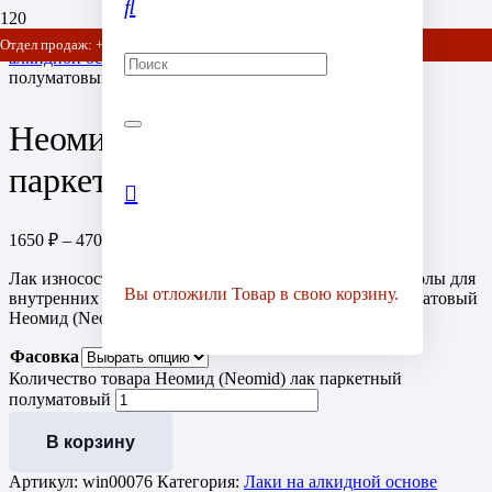
Главная
/
Антисептики для деревянного дома
/
Лаки на
Отдел продаж: +7 (903) 778-01-07 / +7 (905) 752-77-20
алкидной основе
/ Неомид (Neomid) лак паркетный
полуматовый
Неомид (Neomid) лак
паркетный полуматовый
1650
₽
–
4700
₽
Диапазон цен: 1650 ₽ – 4700 ₽
Лак износостойкий на основе алкидно-уретановой смолы для
Вы отложили
Товар
в свою корзину.
внутренних помещений. Купить лак паркетный полуматовый
Неомид (Neomid) с доставкой по отличной цене!
Фасовка
Количество товара Неомид (Neomid) лак паркетный
полуматовый
В корзину
Артикул:
win00076
Категория:
Лаки на алкидной основе