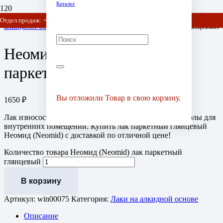
Каталог
Главная
/
Антисептики для деревянного дома
/
Лаки на
Отдел продаж: +7 (903) 778-01-07 / +7 (905) 752-77-20
алкидной основе
/ Неомид (Neomid) лак паркетный глянцевый
Неомид (Neomid) лак
паркетный глянцевый
Вы отложили
Товар
в свою корзину.
1650
₽
Лак износостойкий на основе алкидно-уретановой смолы для
внутренних помещений. Купить лак паркетный глянцевый
Неомид (Neomid) с доставкой по отличной цене!
Количество товара Неомид (Neomid) лак паркетный
глянцевый
В корзину
Артикул:
win00075
Категория:
Лаки на алкидной основе
Описание