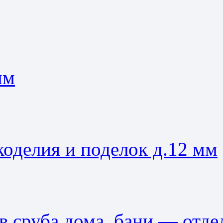
мм
коделия и поделок д.12 мм
в сруба дома, бани — отде