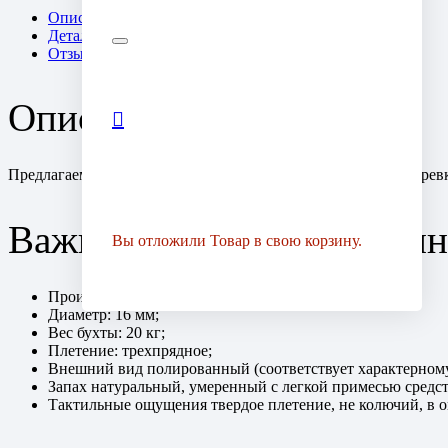
Описание
Детали
Отзывы (0)
Описание
Предлагаем приобрести у нас «Зимнего Дома» джутовые веревк
Важные технические дан
Вы отложили
Товар
в свою корзину.
Производитель: Бангладеш;
Диаметр: 16 мм;
Вес бухты: 20 кг;
Плетение: трехпрядное;
Внешний вид полированный (соответствует характерному
Запах натуральный, умеренный с легкой примесью средст
Тактильные ощущения твердое плетение, не колючий, в о