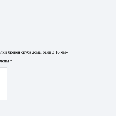
лки бревен сруба дома, бани д.16 мм»
ечены
*