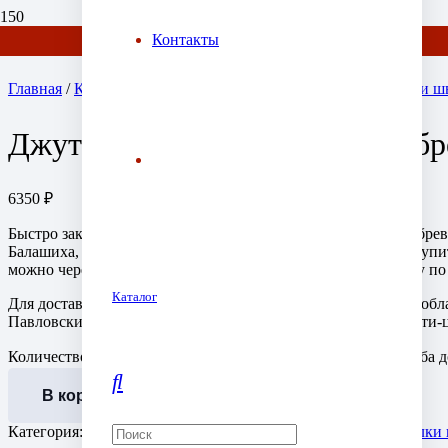
Контакты
Отдел продаж: +7 (903) 778-01-07 / +7 (905) 752-77-20
Главная
/
Канаты декоративные из джута для декора, отделки ш
Джутовый канат для отделки бре
6350
₽
Быстро заказать и купить джутовый канат для швов между брев
Балашиха, Московская область. Здесь возможно заказать и куп
можно через сайт магазина «Зимний Дом» заказать доставку по
Каталог
Для доставки в ближние от г. Балашиха города Московской об
Павловский Посад у нас есть спец предложение по стоимости-ц
Количество товара Джутовый канат для отделки бревен сруба д
В корзину
Категория:
Канаты декоративные из джута для декора, отделки