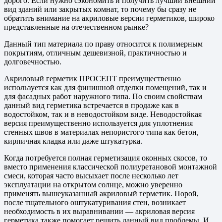
дорого. Если нужно сэкономить и получить лучший внешний
вид зданий или закрытых комнат, то почему бы сразу не
обратить внимание на акриловые версии герметиков, широко
представленные на отечественном рынке?
Данный тип материала по праву относится к полимерным
покрытиям, отличным дешевизной, практичностью и
долговечностью.
Акриловый герметик ПРОСЕПТ преимущественно
используется как для финишной отделки помещений, так и
для фасадных работ наружного типа. По своим свойствам
данный вид герметика встречается в продаже как в
водостойком, так и в неводостойком виде. Неводостойкая
версия преимущественно используется для уплотнения
стенных швов в материалах непористого типа как бетон,
кирпичная кладка или даже штукатурка.
Когда потребуется полная герметизация оконных скосов, то
вместо применения классической полиуретановой монтажной
смеси, которая часто высыхает после несколько лет
эксплуатации на открытом солнце, можно уверенно
применять вышеуказанный акриловый герметик. Порой,
после тщательного оштукатуривания стен, возникает
необходимость в их выравнивании — акриловая версия
герметика также помогает решить данный вид проблемы. И