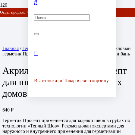
Отдел продаж: +7 (903) 778-01-07 / +7 (905) 752-77-20
Главная
/
Герметики для швов деревянного дома
/ Акриловый
герметик Просепт для швов срубов деревянных домов и бань
Акриловый герметик Просепт
для швов срубов деревянных
Вы отложили
Товар
в свою корзину.
домов и бань
640
₽
Герметик Просепт применяется для заделки швов в срубах по
технологии «Теплый Шов». Рекомендован экспертами для
наружного и внутреннего применения для герметизации