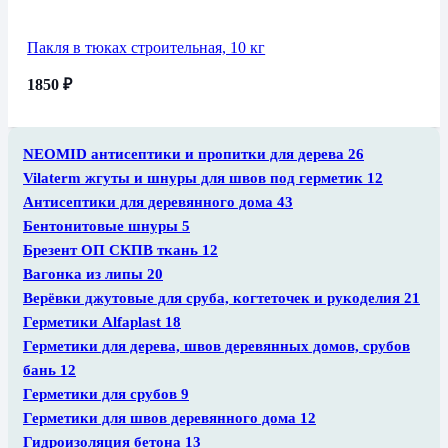
Пакля в тюках строительная, 10 кг
1850
₽
NEOMID антисептики и пропитки для дерева
26
Vilaterm жгуты и шнуры для швов под герметик
12
Антисептики для деревянного дома
43
Бентонитовые шнуры
5
Брезент ОП СКПВ ткань
12
Вагонка из липы
20
Верёвки джутовые для сруба, когтеточек и рукоделия
21
Герметики Alfaplast
18
Герметики для дерева, швов деревянных домов, срубов
бань
12
Герметики для срубов
9
Герметики для швов деревянного дома
12
Гидроизоляция бетона
13