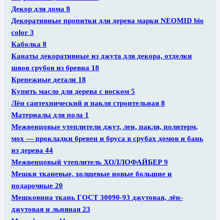
Декор для дома
8
Декоративные пропитки для дерева марки NEOMID bio
color
3
Каболка
8
Канаты декоративные из джута для декора, отделки
швов срубов из бревна
18
Крепежные детали
18
Купить масло для дерева с воском
5
Лён сантехнический и пакля строительная
8
Материалы для пола
1
Межвенцовые утеплители джут, лен, пакля, политерм,
мох — прокладки бревен и бруса в срубах домов и бань
из дерева
44
Межвенцовый утеплитель ХОЛЛОФАЙБЕР
9
Мешки тканевые, холщевые новые большие и
подарочные
20
Мешковина ткань ГОСТ 30090-93 джутовая, лён-
джутовая и льняная
23