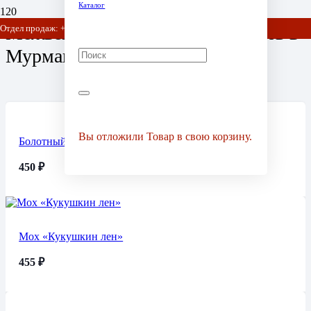
Каталог
Межвенцовый утеплитель купить в
Отдел продаж: +7 (903) 778-01-07 / +7 (905) 752-77-20
Мурманске
Вы отложили
Товар
в свою корзину.
Болотный мох сфагнум
450
₽
Мох «Кукушкин лен»
455
₽