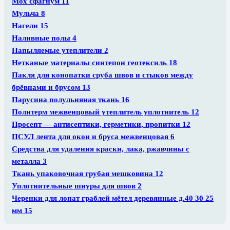
Мох сфагнум
11
Мульча
8
Нагели
15
Наливные полы
4
Напыляемые утеплители
2
Нетканые материалы синтепон геотексиль
18
Пакля для конопатки сруба швов и стыков между
брёвнами и брусом
13
Парусина полульняная ткань
16
Политерм межвенцовый утеплитель уплотнитель
12
Просепт — антисептики, герметики, пропитки
12
ПСУЛ лента для окон и бруса межвенцовая
6
Средства для удаления краски, лака, ржавчины с
металла
3
Ткань упаковочная грубая мешковина
12
Уплотнительные шнуры для швов
2
Черенки для лопат граблей мётел деревянные д.40 30 25
мм
15