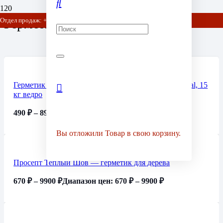
Герметики для срубов
Отдел продаж: +7 (903) 778-01-07 / +7 (905) 752-77-20
Герметик Неомид (Neomid) Теплый ДОМ Professional, 15
кг ведро
490
₽
–
8950
₽
Диапазон цен: 490 ₽ – 8950 ₽
Вы отложили
Товар
в свою корзину.
Просепт Теплый Шов — герметик для дерева
670
₽
–
9900
₽
Диапазон цен: 670 ₽ – 9900 ₽