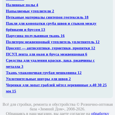
Наливные полы
4
Напыляемые утеплители
2
Нетканые материалы синтепон геотексиль
18
Пакля для конопатки сруба швов и стыков между
брёвнами и брусом
13
Парусина полульняная ткань
16
Политерм межвенцовый утеплитель уплотнитель
12
Просепт — антисептики, герметики, пропитки
12
ПСУЛ лента для окон и бруса межвенцовая
6
Средства для удаления краски, лака, ржавчины с
металла
3
Ткань упаковочная грубая мешковина
12
Уплотнительные шнуры для швов
2
Черенки для лопат граблей мётел деревянные д.40 30 25
мм
15
Всё для стройки, ремонта и обустройства © Рознично-оптовая
база «Зимний Дом», 2008-2026.
Обращаясь в наш магазин, вы даете согласие на
обработку