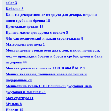
color
3
Каболка
8
Канаты декоративные из джута для декора, отделки
швов срубов из бревна
18
Крепежные детали
18
Купить масло для дерева с воском
5
Лён сантехнический и пакля строительная
8
Материалы для пола
1
Межвенцовые утеплители джут, лен, пакля, политерм,
мох — прокладки бревен и бруса в срубах домов и бань
из дерева
44
Межвенцовый утеплитель ХОЛЛОФАЙБЕР
9
Мешки тканевые, холщевые новые большие и
подарочные
20
Мешковина ткань ГОСТ 30090-93 джутовая, лён-
джутовая и льняная
23
Мох сфагнум
11
Мульча
8
Нагели
15