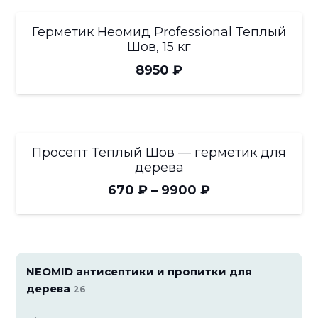
–
Герметик Неомид Professional Теплый
8950 ₽
Шов, 15 кг
8950
₽
Просепт Теплый Шов — герметик для
дерева
Диапазон
670
₽
–
9900
₽
цен:
670 ₽
–
NEOMID антисептики и пропитки для
9900 ₽
дерева
26