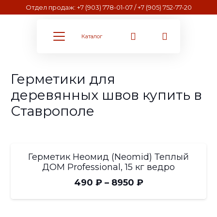
Отдел продаж: +7 (903) 778-01-07 / +7 (905) 752-77-20
Каталог
Герметики для
деревянных швов купить в
Ставрополе
Герметик Неомид (Neomid) Теплый
ДОМ Professional, 15 кг ведро
Диапазон
490
₽
–
8950
₽
цен:
490 ₽