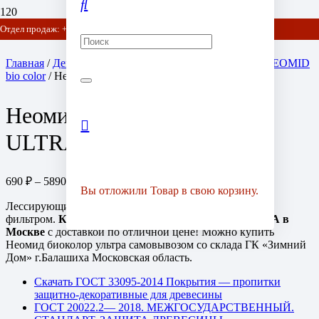
Отдел продаж: +7 (903) 778-01-07 / +7 (905) 752-77-20
Главная
/
Декоративные пропитки для дерева марки NEOMID
bio color
/ Неомид (Neomid) Bio Color ULTRA
Неомид (Neomid) Bio Color
ULTRA
690
₽
–
5890
₽
Диапазон цен: 690 ₽ – 5890 ₽
Вы отложили
Товар
в свою корзину.
Лессирующий декоративный состав, алкидный с УФ-
фильтром.
Купить Неомид (Neomid) Bio Color ULTRA
в
Москве
с доставкой по отличной цене! Можно купить
Неомид биоколор ультра самовывозом со склада ГК «Зимний
Дом» г.Балашиха Московская область.
Скачать ГОСТ 33095-2014 Покрытия — пропитки
защитно-декоративные для древесины
ГОСТ 20022.2— 2018. МЕЖГОСУДАРСТВЕННЫЙ.