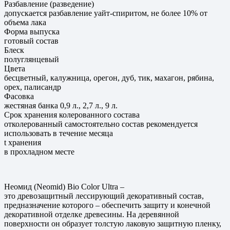
Разбавление (разведение)
допускается разбавление уайт-спиритом, не более 10% от
объема лака
Форма выпуска
готовый состав
Блеск
полуглянцевый
Цвета
бесцветный, калужница, орегон, дуб, тик, махагон, рябина,
орех, палисандр
Фасовка
жестяная банка 0,9 л., 2,7 л., 9 л.
Срок хранения колерованного состава
отколерованный самостоятельно состав рекомендуется
использовать в течение месяца
t хранения
в прохладном месте
Неомид
(
Neomid
)
Bio
Color
Ultra
–
это
древозащитный
лессирующий декоративный состав,
предназначение которого – обеспечить защиту и конечной
декоративной отделке древесины. На деревянной
поверхности он образует толстую лаковую защитную пленку,