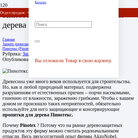
Каталог
Пинотекс (Pinotex) пропитки для
Отдел продаж: +7 (903) 778-01-07 / +7 (905) 752-77-20
дерева
Главная
Защита древесины
Пинотекс (Pinotex) пропитки для дерева
Рубрика:
Защита древесины
Опубликовано:
13 лет назад
Вы отложили
Товар
в свою корзину.
Древесина уже много веков используется для строительства.
Но, как и любой природный материал, подвержена
разрушениям от естественных причин – порчи насекомыми,
гниению от влажности, заражению грибками. Чтобы с вашим
домом не произошло таких неприятностей, обязательно
используйте для него защищающие и консервирующие
пропитки для дерева Пинотекс.
Почему
Pinotex
? Потому что на рынке деревозащитных
продуктов эту фирму можно считать родоначальником
отрасли. Весь двухсотлетний опыт фирмы AkzoNobel,