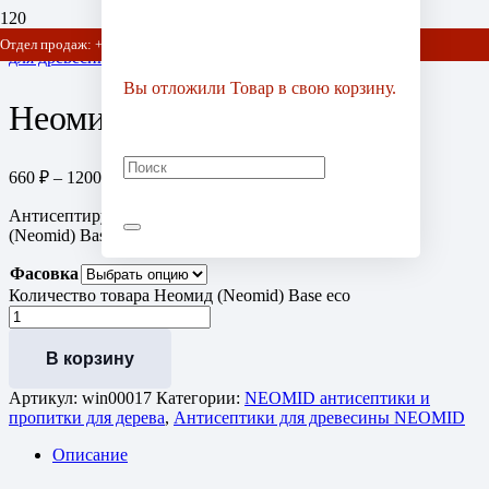
Главная
/
Антисептики для деревянного дома
/
Антисептики
Отдел продаж: +7 (903) 778-01-07 / +7 (905) 752-77-20
для древесины NEOMID
/ Неомид (Neomid) Base eco
Вы отложили
Товар
в свою корзину.
Неомид (Neomid) Base eco
660
₽
–
1200
₽
Диапазон цен: 660 ₽ – 1200 ₽
Антисептирующий грунт для дерева. Купить Неомид
(Neomid) Base eco с доставкой по отличной цене!
Фасовка
Количество товара Неомид (Neomid) Base eco
В корзину
Артикул:
win00017
Категории:
NEOMID антисептики и
пропитки для дерева
,
Антисептики для древесины NEOMID
Описание