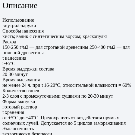
Описание
Использование
внутри/снаружи
Способы нанесения
кисть; валик с синтетическим ворсом; краскопульт
Расход
150-250 г/м2 — для строганой древесины 250-400 г/м2 — для
пиленой древесины
t нанесения
>+5°C
Время выдержки состава
20-30 минут
Время высыхания
не менее 24 ч. при t 16-20°C, относительной влажности = 60%
Количество слоев
2-3 слоя с промежуточными сушками по 20-30 минут
Форма выпуска
готовый раствор
t хранения
от +5°C до +40°C. Предохранять от воздействия прямых
солнечных лучей. Допускается до 5 циклов замораживания
Экологичность
экологически безопасен