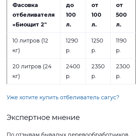
Фасовка
до
от
от
отбеливателя
100
100
500
«
Биощит 2″
л.
л.
л.
10 литров (12
1290
1250
1190
кг)
р.
р.
р.
20 литров (24
2400
2350
2300
кг)
р.
р.
р.
Уже хотите купить отбеливатель сагус?
Экспертное мнение
По отзывам бывалых деревообработчиков