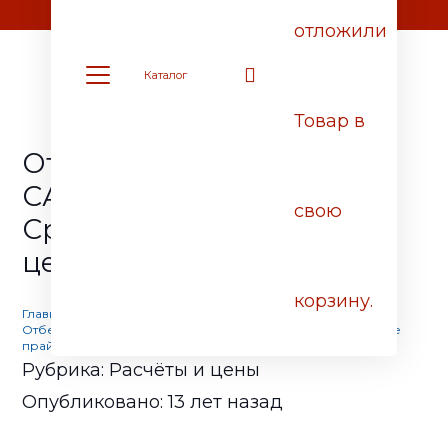
Отдел продаж: +7 (903) 778-01-07 / +7 (905) 752-77-20
отложили
Каталог
Товар
в
Отбеливатель древесины
САГУС или БИОЩИТ?
свою
Сравнение прайс-лист,
цены и качества
корзину.
Главная
Расчёты и цены
Отбеливатель древесины САГУС или БИОЩИТ? Сравнение
прайс-лист, цены и качества
Рубрика:
Расчёты и цены
Опубликовано:
13 лет назад